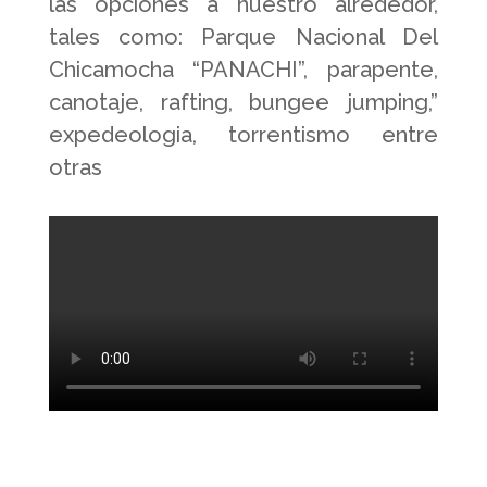
las opciones a nuestro alrededor,
tales como: Parque Nacional Del
Chicamocha “PANACHI”, parapente,
canotaje, rafting, bungee jumping,”
expedeologia, torrentismo entre
otras