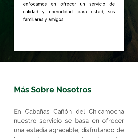
enfocamos en ofrecer un servicio de
calidad y comodidad, para usted, sus
familiares y amigos.
Más Sobre Nosotros
En Cabañas Cañón del Chicamocha
nuestro servicio se basa en ofrecer
una estadía agradable, disfrutando de